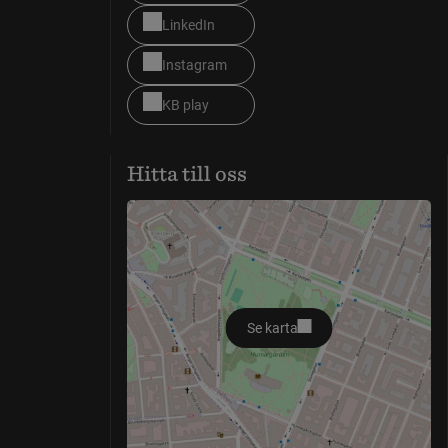
LinkedIn
Instagram
KB play
Hitta till oss
Se karta
öppnas i nytt fönster