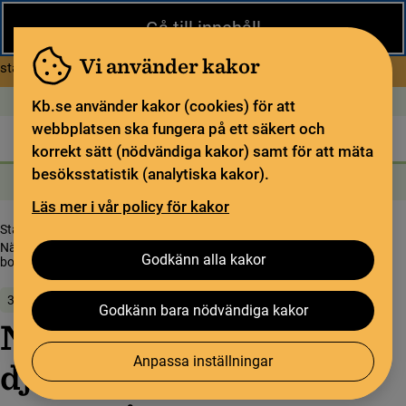
Stäng
Gå till innehåll
Under sommaren har KB begränsad service och särskilda
öppettider. Vissa veckor är en del funktioner och samlingar
Vi använder kakor
om Begränsad service i sommar
stängda.
Läs mer
Öppet idag: 9–17
In English
Kb.se använder kakor (cookies) för att
webbplatsen ska fungera på ett säkert och
Biblioteket
För bibliotekssektorn
Pliktleverans och ISBN
korrekt sätt (nödvändiga kakor) samt för att mäta
besöksstatistik (analytiska kakor).
Sök
Sök
Söktjänster
Meny
Läs mer i vår policy för kakor
Startsida
Om oss
Evenemang
När böckerna berättar – djäknar, lärare och liv i gymnasiets
Godkänn alla kakor
boksamlingar
3 juni 2026
Godkänn bara nödvändiga kakor
När böckerna berättar –
Anpassa inställningar
djäknar, lärare och liv i