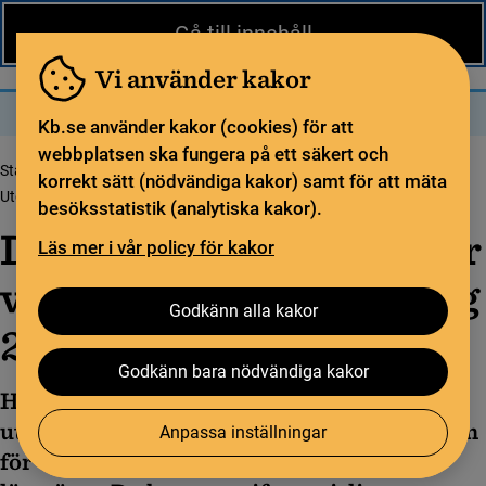
Nytt från KB
In English
Gå till innehåll
Biblioteket
För bibliotekssektorn
Pliktleverans och ISBN
Vi använder kakor
Sök
Sök
Meny
Kb.se använder kakor (cookies) för att
webbplatsen ska fungera på ett säkert och
Startsida
Öppen vetenskap
Öppen tillgång
korrekt sätt (nödvändiga kakor) samt för att mäta
Utgifter för vetenskaplig publicering
Diagram över utgif­ter 2025
besöksstatistik (analytiska kakor).
Diagram över ut­gif­ter för
Läs mer i vår policy för kakor
veten­­skap­lig publi­ce­ring
Godkänn alla kakor
2025
Godkänn bara nödvändiga kakor
Här hittar du information om de
utgiftsposter som utgör den totala kostnaden
Anpassa inställningar
för vetenskaplig publicering hos svenska