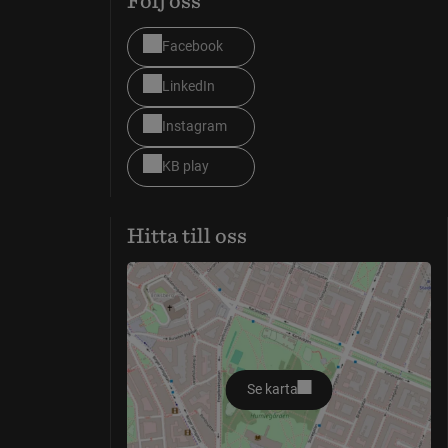
Facebook
LinkedIn
Instagram
KB play
Hitta till oss
Se karta
öppnas i nytt fönster