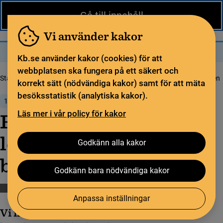
Nytt från KB
In English
Gå till innehåll
Biblioteket
För bibliotekssektorn
Pliktleverans och ISBN
Vi använder kakor
Sök
Sök
Meny
Kb.se använder kakor (cookies) för att
webbplatsen ska fungera på ett säkert och
Startsida
Nytt från KB
Rekommendation: byt lösenord för batchexporten
korrekt sätt (nödvändiga kakor) samt för att mäta
besöksstatistik (analytiska kakor).
15 juni 2026
Läs mer i vår policy för kakor
Rekommendation: byt
lösenord för
Godkänn alla kakor
batchexporten
Godkänn bara nödvändiga kakor
Libris
Anpassa inställningar
Vi informerar om en rekommendation att