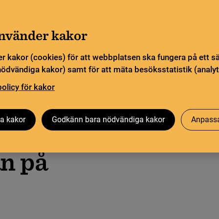
Gå till innehåll
Sök
orn
Pliktleverans och ISBN
Sök
använder kakor
r kakor (cookies) för att webbplatsen ska fungera på ett s
sstatistik
Öppen vetenskap
Biblioteksutveckling
nödvändiga kakor) samt för att mäta besöksstatistik (analyt
policy för kakor
a kakor
Godkänn bara nödvändiga kakor
Anpassa
n på