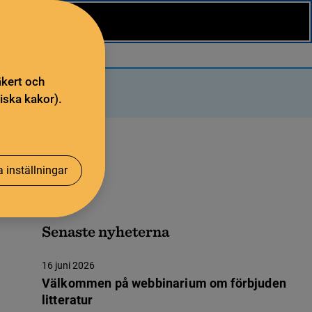
äkert och
iska kakor).
 inställningar
Senaste nyheterna
16 juni 2026
Välkommen på webbinarium om förbjuden
litteratur