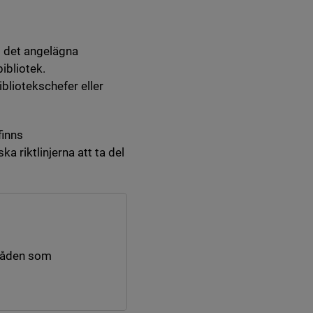
 i det angelägna
ibliotek.
bliotekschefer eller
finns
 riktlinjerna att ta del
råden som
nk till annan webbplats.