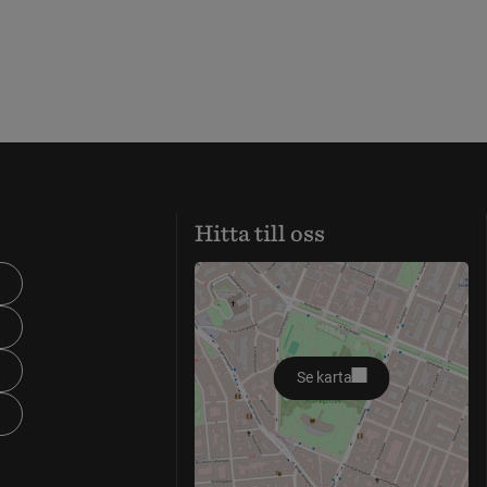
Hitta till oss
Se karta
öppnas i nytt fönster