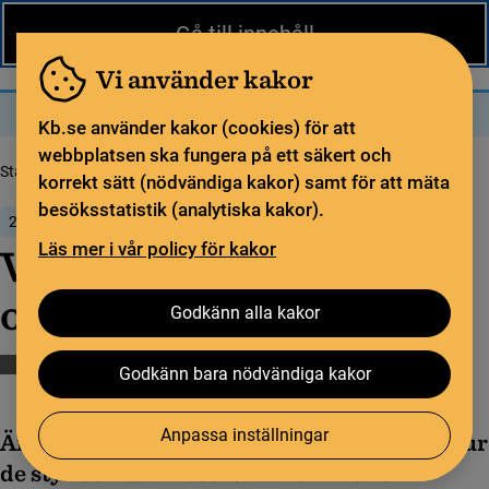
Nytt från KB
In English
Gå till innehåll
Biblioteket
För bibliotekssektorn
Pliktleverans och ISBN
Vi använder kakor
Sök
Sök
Meny
Kb.se använder kakor (cookies) för att
webbplatsen ska fungera på ett säkert och
Startsida
Nytt från KB
Välkommen till dialog om biblioteksplaner!
korrekt sätt (nödvändiga kakor) samt för att mäta
besöksstatistik (analytiska kakor).
26 mars 2026
Läs mer i vår policy för kakor
Välkommen till dialog
om biblioteksplaner!
Godkänn alla kakor
Biblioteksplaner
Bibliotekssamverkan
Biblioteksutveckling
Godkänn bara nödvändiga kakor
KB:s uppdrag
Anpassa inställningar
Är du intresserad av biblioteksplaner och hur
de styr verksamheten? Välkommen till