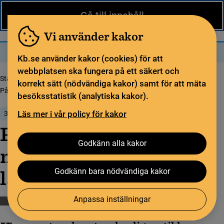
Nytt från KB
In English
Gå till innehåll
Biblioteket
För bibliotekssektorn
Pliktleverans och ISBN
Vi använder kakor
Sök
Sök
Meny
Kb.se använder kakor (cookies) för att
webbplatsen ska fungera på ett säkert och
Startsida
Nytt från KB
korrekt sätt (nödvändiga kakor) samt för att mäta
På väg mot rege­ring­ens målbild – allt­ fler artik­lar öppet till­gäng­li­ga
besöksstatistik (analytiska kakor).
Läs mer i vår policy för kakor
30 augusti 2021
På väg mot rege­ring­ens
Godkänn alla kakor
målbild – allt­ fler artik­
lar öppet till­gäng­li­ga
Godkänn bara nödvändiga kakor
Anpassa inställningar
Biblioteksstatistik
Bibsamkonsortiet
Swepub
Öppen vetenskap