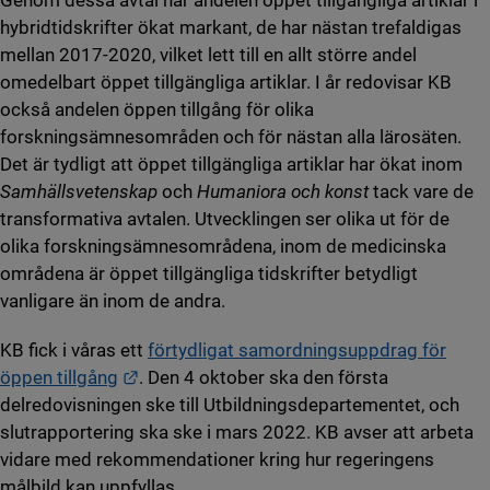
Genom dessa avtal har andelen öppet tillgängliga artiklar i
hybridtidskrifter ökat markant, de har nästan trefaldigas
mellan 2017-2020, vilket lett till en allt större andel
omedelbart öppet tillgängliga artiklar. I år redovisar KB
också andelen öppen tillgång för olika
forskningsämnesområden och för nästan alla lärosäten.
Det är tydligt att öppet tillgängliga artiklar har ökat inom
Samhällsvetenskap
och
Humaniora och konst
tack vare de
transformativa avtalen. Utvecklingen ser olika ut för de
olika forskningsämnesområdena, inom de medicinska
områdena är öppet tillgängliga tidskrifter betydligt
vanligare än inom de andra.
KB fick i våras ett
förtydligat samordningsuppdrag för
Länk till annan webbplats.
öppen tillgång
. Den 4 oktober ska den första
delredovisningen ske till Utbildningsdepartementet, och
slutrapportering ska ske i mars 2022. KB avser att arbeta
vidare med rekommendationer kring hur regeringens
målbild kan uppfyllas.