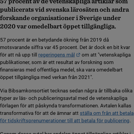
57 procent av de vetenskapliga artiklar som
publicerats vid svenska lärosäten och andra
forskande organisationer i Sverige under
2020 var omedelbart öppet tillgängliga.
57 procent är en betydande ökning från 2019 då
motsvarande siffra var 45 procent. Det är dock en bit kvar
Länk till annan webbpla
för att nå upp till
regeringens mål
om att "vetenskapliga
publikationer, som är ett resultat av forskning som
finansieras med offentliga medel, ska vara omedelbart
öppet tillgängliga med verkan från 2021".
Via Bibsamkonsortiet tecknas sedan några år tillbaka olika
typer av läs- och publiceringsavtal med de vetenskapliga
förlagen för att påskynda transformationen. Avtalen kallas
transformativa för att de ämnar att
ställa om från att betala
för tidskriftsprenumerationer till att betala för publicering
.