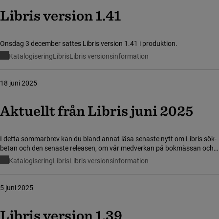
Libris version 1.41
Onsdag 3 december sattes Libris version 1.41 i produktion.
Katalogisering
Libris
Libris versionsinformation
18 juni 2025
Aktu­ellt från Libris juni 2025
I detta sommarbrev kan du bland annat läsa senaste nytt om Libris sök-
betan och den senaste releasen, om vår medverkan på bokmässan och
kommande utbildningar. Alla vi som arbetar med Libris vill också passa
Katalogisering
Libris
Libris versionsinformation
på att önska er en riktigt fin sommar!
5 juni 2025
Libris version 1.39