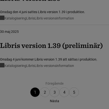
Onsdag den 4 juni sattes Libris version 1.39 i produktion.
Katalogisering
Libris
Libris versionsinformation
30 maj 2025
Libris version 1.39 (preli­mi­när)
Onsdag 4 juni kommer Libris version 1.39 att sättas i produktion.
Katalogisering
Libris
Libris versionsinformation
Visar sida 1 av 5
Föregående
1
2
3
4
5
Nästa