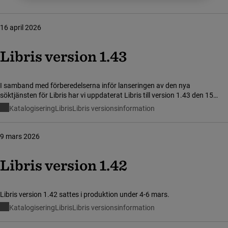
16 april 2026
Libris version 1.43
I samband med förberedelserna inför lanseringen av den nya
söktjänsten för Libris har vi uppdaterat Libris till version 1.43 den 15
april. Uppdateringen genomfördes utan nedtid och innebar inga större
Katalogisering
Libris
Libris versionsinformation
förändringar i Libris katalogiseringsverktyg eller för integrationer mot
Libris.
9 mars 2026
Libris version 1.42
Libris version 1.42 sattes i produktion under 4-6 mars.
Katalogisering
Libris
Libris versionsinformation