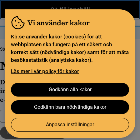
Nytt från KB
In English
Gå till innehåll
Biblioteket
För bibliotekssektorn
Pliktleverans och ISBN
Vi använder kakor
Sök
Sök
Meny
Kb.se använder kakor (cookies) för att
webbplatsen ska fungera på ett säkert och
Startsida
Nytt från KB
korrekt sätt (nödvändiga kakor) samt för att mäta
besöksstatistik (analytiska kakor).
Nytt från KB
Läs mer i vår policy för kakor
Du kan följa nyheter inom ditt
Godkänn alla kakor
intresseområde genom att prenumerera via
e-post eller RSS.
Godkänn bara nödvändiga kakor
Filtrera
Anpassa inställningar
Libris versionsinformation
Rensa filter