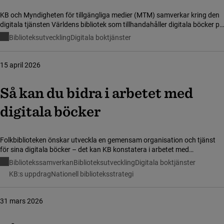
KB och Myndigheten för tillgängliga medier (MTM) samverkar kring den
digitala tjänsten Världens bibliotek som tillhandahåller digitala böcker på
mångspråk. Den 27 maj flyttar Världens bibliotek till en ny plattform,
Biblioteksutveckling
Digitala boktjänster
vilket innebär några förändringar som är bra att känna till för dig som
jobbar med att förmedla tjänsten.
15 april 2026
Så kan du bidra i arbetet med
digitala böcker
Folkbiblioteken önskar utveckla en gemensam organisation och tjänst
för sina digitala böcker – det kan KB konstatera i arbetet med
regeringsuppdraget om digitala böcker på folkbiblioteken. KB arbetar nu
Bibliotekssamverkan
Biblioteksutveckling
Digitala boktjänster
vidare för att detta ska utformas på bästa möjliga sätt. Du som
KB:s uppdrag
Nationell biblioteksstrategi
folkbibliotekschef kan bidra genom att sprida information om arbetet.
31 mars 2026