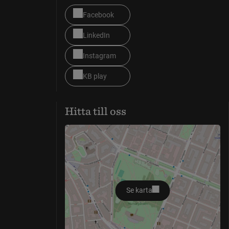
Facebook
LinkedIn
Instagram
KB play
Hitta till oss
Se karta
öppnas i nytt fönster