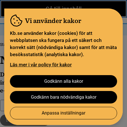
Nytt från KB
In English
Gå till innehåll
Biblioteket
För bibliotekssektorn
Pliktleverans och ISBN
Vi använder kakor
Sök
Sök
Meny
Kb.se använder kakor (cookies) för att
webbplatsen ska fungera på ett säkert och
Startsida
Nytt från KB
korrekt sätt (nödvändiga kakor) samt för att mäta
besöksstatistik (analytiska kakor).
Nytt från KB
Läs mer i vår policy för kakor
Du kan följa nyheter inom ditt
Godkänn alla kakor
intresseområde genom att prenumerera via
e-post eller RSS.
Godkänn bara nödvändiga kakor
Filtrera
Anpassa inställningar
Digitala boktjänster
Rensa filter