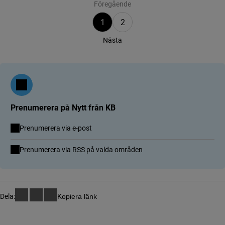
Föregående
1
2
Nästa
Prenumerera på Nytt från KB
Prenumerera via e-post
(länk till annan webbplats)
Prenumerera via RSS på valda områden
Dela:
Kopiera länk