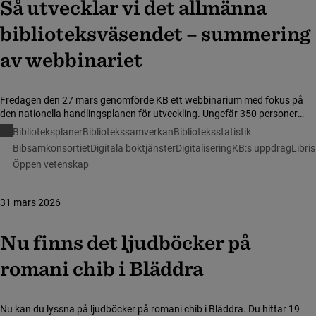
Så utveck­lar vi det allmän­na
bibli­o­teks­vä­sen­det – summering
av webbinariet
Fredagen den 27 mars genomförde KB ett webbinarium med fokus på
den nationella handlingsplanen för utveckling. Ungefär 350 personer
anslöt till webbinariet. Tack till alla som hade möjlighet att delta!
Biblioteksplaner
Bibliotekssamverkan
Biblioteksstatistik
Bibsamkonsortiet
Digitala boktjänster
Digitalisering
KB:s uppdrag
Libris
Öppen vetenskap
31 mars 2026
Nu finns det ljudböcker på
romani chib i Bläddra
Nu kan du lyssna på ljudböcker på romani chib i Bläddra. Du hittar 19