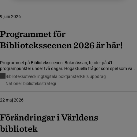
9 juni 2026
Programmet för
Biblioteksscenen 2026 är här!
Programmet på Biblioteksscenen, Bokmässan, bjuder på 41
programpunkter under två dagar. Högaktuella frågor som spel som väg
till läsning, varvas med Shared Reading och demokrati. Dessutom firar vi
Biblioteksutveckling
Digitala boktjänster
KB:s uppdrag
att Barnens bibliotek fyller 30 år!
Nationell biblioteksstrategi
22 maj 2026
Förändringar i Världens
bibliotek