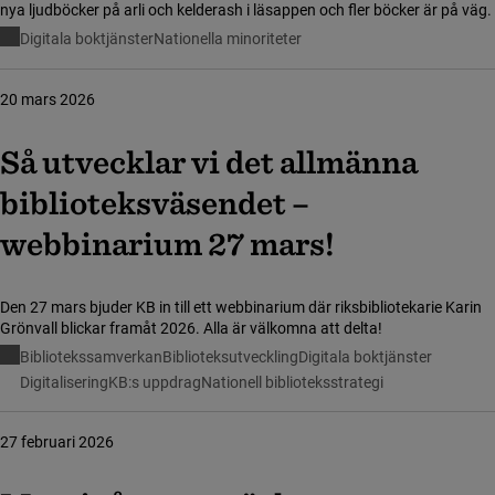
nya ljudböcker på arli och kelderash i läsappen och fler böcker är på väg.
Digitala boktjänster
Nationella minoriteter
20 mars 2026
Så utveck­lar vi det allmän­na
bibli­o­teks­vä­sen­det –
webbinarium 27 mars!
Den 27 mars bjuder KB in till ett webbinarium där riksbibliotekarie Karin
Grönvall blickar framåt 2026. Alla är välkomna att delta!
Bibliotekssamverkan
Biblioteksutveckling
Digitala boktjänster
Digitalisering
KB:s uppdrag
Nationell biblioteksstrategi
27 februari 2026