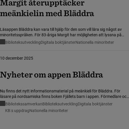
Margit återupptäcker
meänkielin med Bläddra
Läsappen Bläddra kan vara till hjälp för den som vill lära sig något av
minoritetsspråken. För 83-åriga Margit har möjligheten att lyssna på
ljudböcker varit till nytta i hennes önskan att bli bättre på meänkieli,
Biblioteksutveckling
Digitala boktjänster
Nationella minoriteter
språket hennes äldre släktingar talade men som inte fick talas i skolan.
10 december 2025
Nyheter om appen Bläddra
Nu finns det nytt informationsmaterial på meänkieli för Bläddra. För
läsare på nordsamiska finns boken Fjällets barn i appen. Förmedlare och
andra är välkomna till ett webbinarium om appen i mars.
Bibliotekssamverkan
Biblioteksutveckling
Digitala boktjänster
KB:s uppdrag
Nationella minoriteter
Visar sida 1 av 2