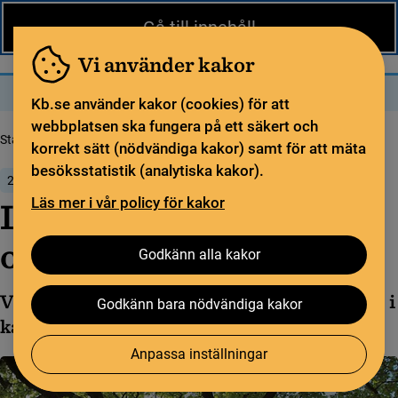
Nytt från KB
In English
Gå till innehåll
Biblioteket
För bibliotekssektorn
Pliktleverans och ISBN
Vi använder kakor
Sök
Sök
Meny
Kb.se använder kakor (cookies) för att
webbplatsen ska fungera på ett säkert och
Startsida
Kalendarium För bibliotekssektorn
Libristräff den 22 oktober
korrekt sätt (nödvändiga kakor) samt för att mäta
besöksstatistik (analytiska kakor).
22 oktober 2026
Läs mer i vår policy för kakor
Libristräff den 22
oktober
Godkänn alla kakor
Välkommen på Libristräffar i höst. Lägg upp i
Godkänn bara nödvändiga kakor
kalendern redan nu!
Anpassa inställningar