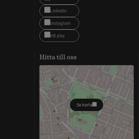
LinkedIn
Instagram
KB play
Hitta till oss
Se karta
öppnas i nytt fönster